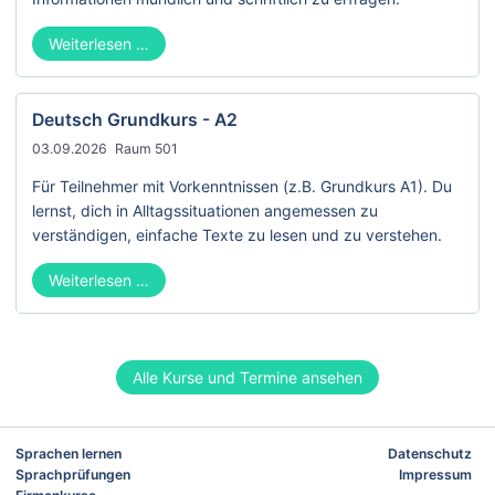
Deutsch Grundkurs - A1
Weiterlesen …
Deutsch Grundkurs - A2
03.09.2026
Raum 501
Für Teilnehmer mit Vorkenntnissen (z.B. Grundkurs A1). Du
lernst, dich in Alltags­situationen angemessen zu
verständigen, einfache Texte zu lesen und zu verstehen.
Deutsch Grundkurs - A2
Weiterlesen …
Alle Kurse und Termine ansehen
Navigation
Na
Sprachen lernen
Datenschutz
überspringen
üb
Sprachprüfungen
Impressum