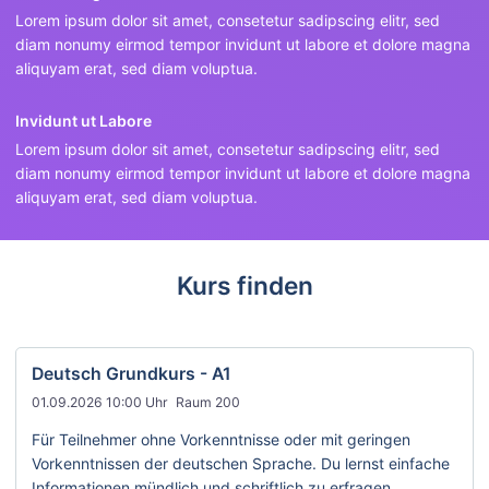
Lorem ipsum dolor sit amet, consetetur sadipscing elitr, sed
diam nonumy eirmod tempor invidunt ut labore et dolore magna
aliquyam erat, sed diam voluptua.
Invidunt ut Labore
Lorem ipsum dolor sit amet, consetetur sadipscing elitr, sed
diam nonumy eirmod tempor invidunt ut labore et dolore magna
aliquyam erat, sed diam voluptua.
Kurs finden
Deutsch Grundkurs - A1
01.09.2026 10:00 Uhr
Raum 200
Für Teilnehmer ohne Vorkenntnisse oder mit geringen
Vorkenntnissen der deutschen Sprache. Du lernst einfache
Informationen mündlich und schriftlich zu erfragen.